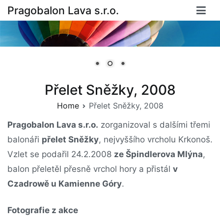
Skip
Pragobalon Lava s.r.o.
to
content
Přelet Sněžky, 2008
Home
Přelet Sněžky, 2008
Pragobalon Lava s.r.o.
zorganizoval s dalšími třemi
balonáři
přelet Sněžky
, nejvyššího vrcholu Krkonoš.
Vzlet se podařil 24.2.2008
ze Špindlerova Mlýna
,
balon přeletěl přesně vrchol hory a přistál
v
Czadrowě u Kamienne Góry
.
Fotografie z akce