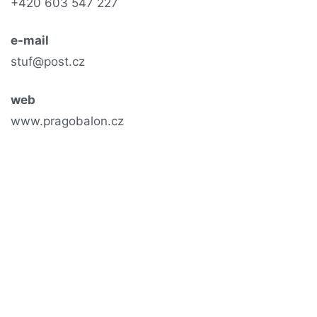
+420 603 547 227
e-mail
stuf@post.cz
web
www.pragobalon.cz