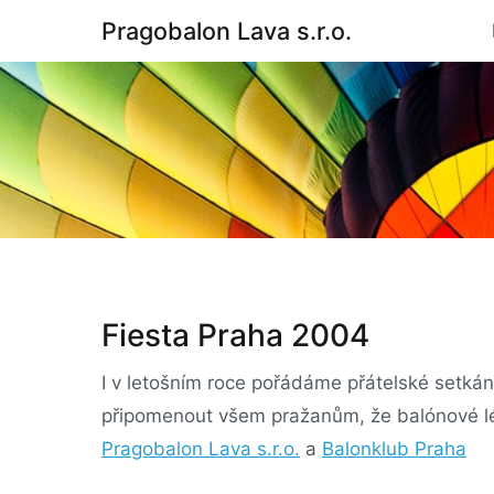
Skip
Pragobalon Lava s.r.o.
to
content
Fiesta Praha 2004
I v letošním roce pořádáme přátelské setkán
připomenout všem pražanům, že balónové létán
Pragobalon Lava s.r.o.
a
Balonklub Praha